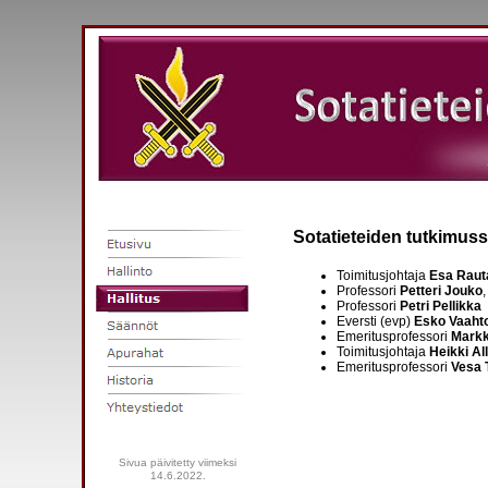
Sotatieteiden tutkimussä
Toimitusjohtaja
Esa Raut
Professori
Petteri Jouko
Professori
Petri Pellikka
Eversti (evp)
Esko Vaaht
Emeritusprofessori
Markk
Toimitusjohtaja
Heikki Al
Emeritusprofessori
Vesa 
Sivua päivitetty viimeksi
14.6.2022.