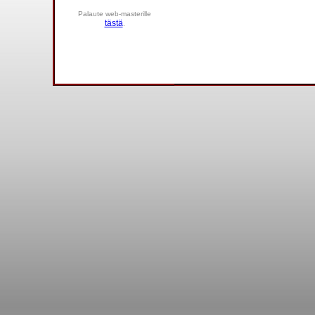
Palaute web-masterille
tästä
.