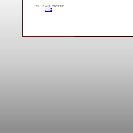
Palaute web-masterille
tästä
.