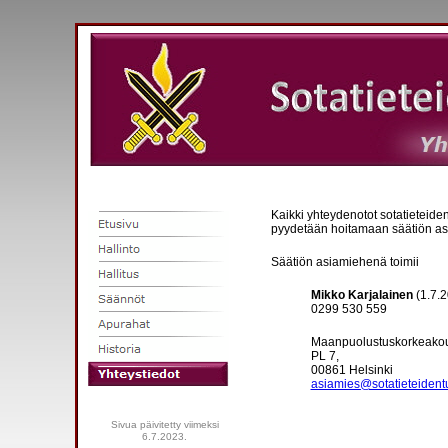
Kaikki yhteydenotot sotatieteide
pyydetään hoitamaan säätiön as
Säätiön asiamiehenä toimii
Mikko Karjalainen
(1.7.2
0299 530 559
Maanpuolustuskorkeako
PL 7,
00861 Helsinki
asiamies@sotatieteidentu
Sivua päivitetty viimeksi
6.7.2023.